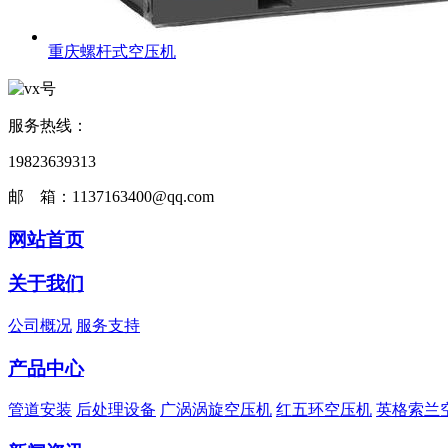
重庆螺杆式空压机
服务热线：
19823639313
邮 箱：1137163400@qq.com
网站首页
关于我们
公司概况
服务支持
产品中心
管道安装
后处理设备
广涡涡旋空压机
红五环空压机
英格索兰