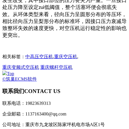
发生改变，其中接口部位的压力丧失为严重。一旦接口
处压力降至设定
低阈值，整个活塞环便会彻底失
zui
效。从环体类型来看，径向压力呈圆形分布的等压环，
相比径向压力呈梨形分布的标准环，因接口压力衰减导
致整环失效的速度更快，对空压机运行稳定性的影响也
更突出。
相关标签：
中高压空压机
,
重庆空压机
,
重庆变频式空压机
重庆螺杆空压机
Top
©筑巢ECMS软件
联系我们
CONTACT US
联系电话：19823639313
企业邮箱：1137163400@qq.com
公司地址：重庆市九龙坡区陈家坪机电市场A区1号