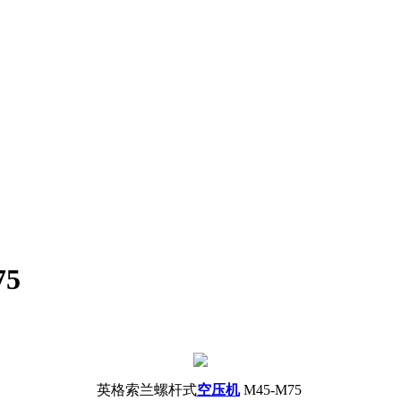
5
英格索兰螺杆式
空压机
M45-M75